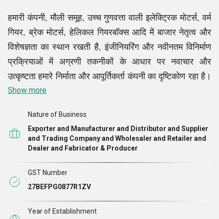
हमारी कंपनी, मौली समूह, उच्च गुणवत्ता वाली इलेक्ट्रिक मोटर्स, वर्म
गियर, ब्रेक मोटर्स, हेलिकल गियरबॉक्स आदि में बाजार नेतृत्व और
विशेषज्ञता का स्थान रखती है, इंजीनियरिंग और नवीनतम विनिर्माण
प्रक्रियाओं में अग्रणी तकनीकों के आधार पर नवाचार और
उत्कृष्टता हमारे निर्माता और आपूर्तिकर्ता कंपनी का दृष्टिकोण रहा है।
हमें अपने ग्राहकों की विशिष्ट परिचालन आवश्यकताओं में से किसी
Show more
एक को पूरा करने के लिए अपने ग्राहक-केंद्रित फोकस और
Nature of Business
अनुकूलित समाधानों पर गर्व है। हमारे पेशेवर गुणवत्ता और प्रदर्शन
Exporter and Manufacturer and Distributor and Supplier
के उच्चतम संभव मानकों के लिए लगातार प्रयास करते हैं ताकि यह
and Trading Company and Wholesaler and Retailer and
सुनिश्चित किया जा सके कि उनके द्वारा वितरित किए जाने वाले
Dealer and Fabricator & Producer
उत्पाद पूरे हों और सबसे बढ़कर, बाज़ार की अपेक्षाओं से अधिक हों।
GST Number
हमारे गुरु श्री वैभव नामदेव घोलप के मार्गदर्शन ने हमें बाज़ार में सबसे
27BEFPG0877R1ZV
अलग दिखने और ग्राहकों की अधिकतम संतुष्टि प्राप्त करने में सक्षम
बनाया है
।
Year of Establishment