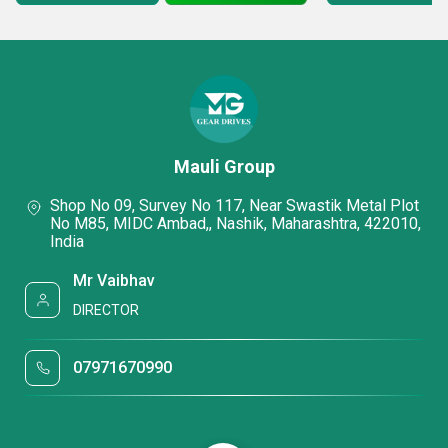
Mauli Group
Shop No 09, Survey No 117, Near Swastik Metal Plot
No M85, MIDC Ambad,, Nashik, Maharashtra, 422010,
India
Mr Vaibhav
DIRECTOR
07971670990