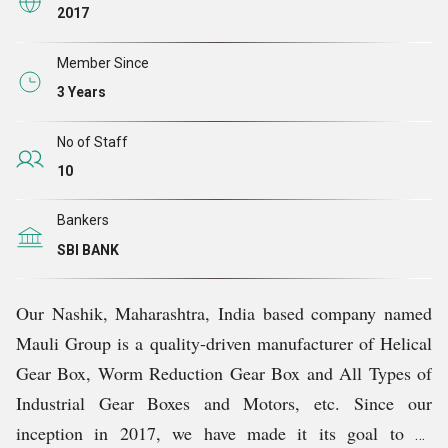
2017
हमारा इंफ्रास्ट्रक्चर और वेयरहाउस
Member Since
हमारी इंफ्रास्ट्रक्चर और बड़ी वेयरहाउस
सुविधाएं सुव्यवस्थित
3 Years
संचालन के साथ कुशल विनिर्माण और लॉजिस्टिक्स सुनिश्चित करती
No of Staff
हैं। सटीक और गुणवत्ता के साथ आउटपुट की उच्च दर रखने के लिए
10
हमारी उत्पादन लाइनों को उन्नत मशीनों और प्रौद्योगिकी के साथ
अच्छी तरह से आपूर्ति की जाती है। वेयरहाउस सामग्री और तैयार
Bankers
माल तक आसान पहुंच के लिए सुव्यवस्थित है, ताकि ऑर्डर की त्वरित
SBI BANK
पूर्ति और कुशल इन्वेंट्री हैंडलिंग हो सके। यह मजबूत बुनियादी ढांचा
न केवल हमारी परिचालन क्षमता को मजबूत करता है, बल्कि हमें अपने
Our Nashik, Maharashtra, India based company named
ग्राहकों की जरूरतों और आवश्यकताओं को चुस्तता और
Mauli Group is a quality-driven manufacturer of
Helical
विश्वसनीयता के साथ पूरा करने में भी सक्षम बनाता
है।
Gear Box, Worm Reduction Gear Box and All Types of
Industrial Gear Boxes and Motors
, etc. Since our
हम क्यों?
inception in 2017, we have made it its goal to be