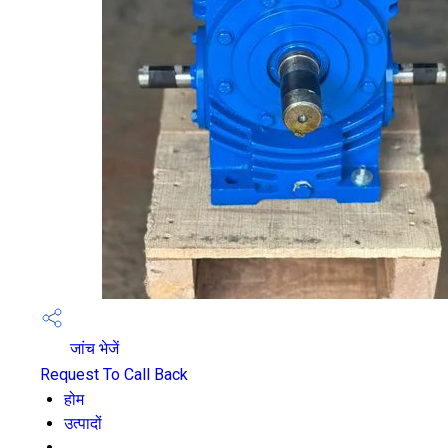
जांच भेजें
Request To Call Back
होम
उत्पादों