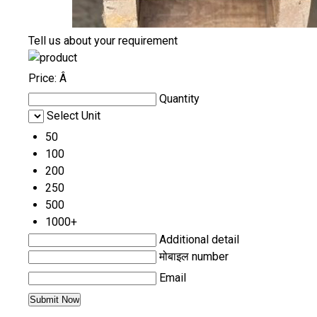
Tell us about your requirement
Price:
Â
Quantity
Select Unit
50
100
200
250
500
1000+
Additional detail
मोबाइल number
Email