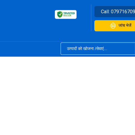
Call:
07971670
जांच भेजें