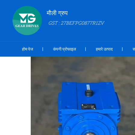
मौली ग्रुप
GST : 27BEFPG0877R1ZV
होम पेज
कंपनी प्रोफाइल
हमारे उत्पाद
स