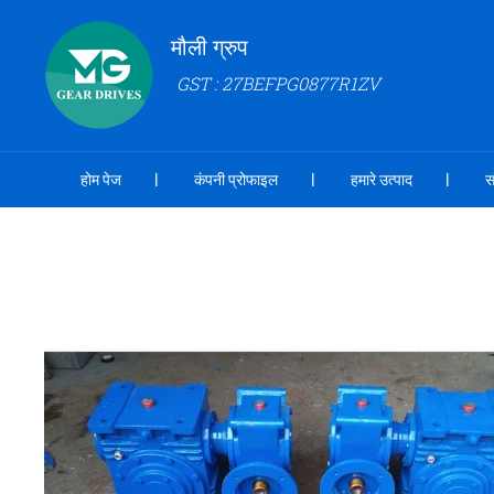
मौली ग्रुप
GST : 27BEFPG0877R1ZV
होम पेज
कंपनी प्रोफाइल
हमारे उत्पाद
स