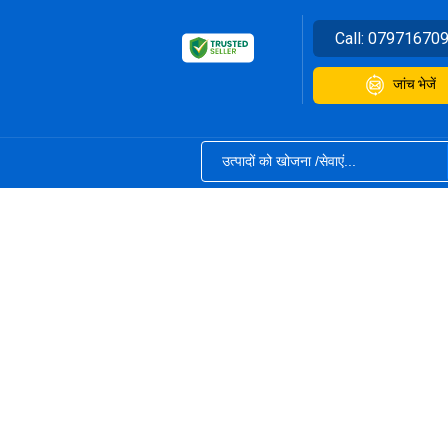
Call:
07971670
जांच भेजें